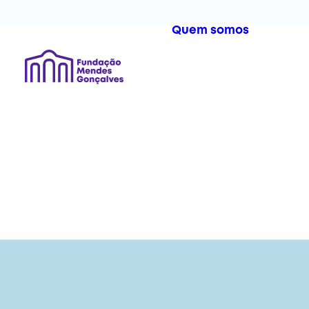
Quem somos
A Fun
Equip
Órgão
Docum
D
o
D
e