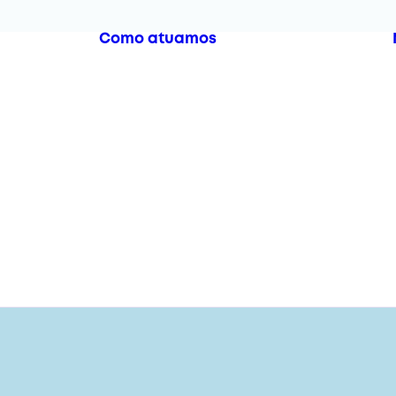
Como atuamos
dação
a
s Sociais
entos
Educar
Regenerar
ocumentos
Nutrir
ficiais
ocumentos
stratégicos