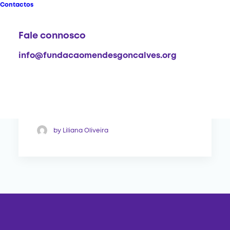
Contactos
FMG discute papel das
novas gerações na
Fale connosco
filantropia comunitária
info@fundacaomendesgoncalves.org
A Fundação Mendes Gonçalves
(FMG) recebeu, entre os dias 22 e 24
de abril, na…
by Liliana Oliveira