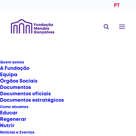
PT
Quem somos
A Fundação
Equipa
Órgãos Sociais
Documentos
Documentos oficiais
Documentos estratégicos
Fundação Mendes
Como atuamos
Educar
Gonçalves E Comida De
Regenerar
Nutrir
Bebé Publicam Guia
Notícias e Eventos