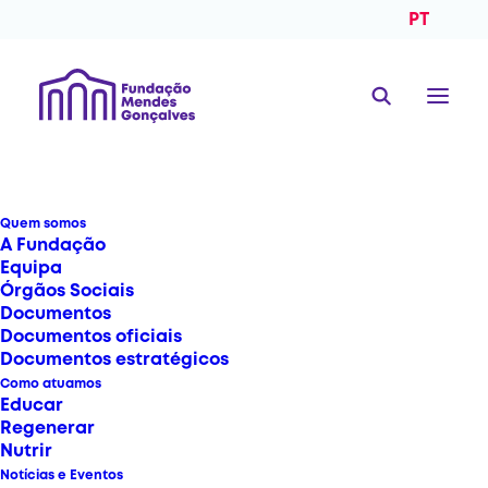
PT
Quem somos
A Fundação
Equipa
Órgãos Sociais
Documentos
Documentos oficiais
Documentos estratégicos
Fundação Mendes
Como atuamos
Educar
Gonçalves E Comida De
Regenerar
Nutrir
Bebé Publicam Guia
Notícias e Eventos