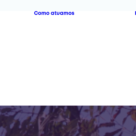
Como atuamos
dação
a
s Sociais
entos
Educar
Regenerar
ocumentos
Nutrir
ficiais
ocumentos
stratégicos