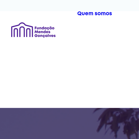
Quem somos
A Fun
Equip
Órgão
Docum
D
o
D
e